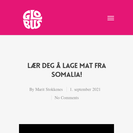
Lær deg å lage mat fra
Somalia!
By
Marit Stokkenes
1. september 2021
No Comments